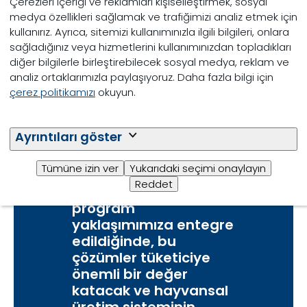
Çerezleri içeriği ve reklamları kişiselleştirmek, sosyal
medya özellikleri sağlamak ve trafiğimizi analiz etmek için
kullanırız. Ayrıca, sitemizi kullanımınızla ilgili bilgileri, onlara
sağladığınız veya hizmetlerini kullanımınızdan topladıkları
diğer bilgilerle birleştirebilecek sosyal medya, reklam ve
analiz ortaklarımızla paylaşıyoruz. Daha fazla bilgi için
çerez politikamızı
okuyun.
Amacımız, teknoloji ve
bilimin en ileri
Ayrıntıları göster
noktasında yeni, etkili,
müşteri odaklı yem
Tümüne izin ver
Yukarıdaki seçimi onaylayın
katkı çözümleri
Reddet
geliştirmektir. Genel
program
yaklaşımımıza entegre
edildiğinde, bu
çözümler tüketiciye
önemli bir değer
katacak ve hayvansal
üretim sisteminin