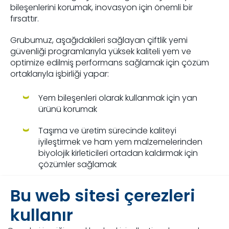
bileşenlerini korumak, inovasyon için önemli bir
fırsattır.
Grubumuz, aşağıdakileri sağlayan çiftlik yemi
güvenliği programlarıyla yüksek kaliteli yem ve
optimize edilmiş performans sağlamak için çözüm
ortaklarıyla işbirliği yapar:
Yem bileşenleri olarak kullanmak için yan
ürünü korumak
Taşıma ve üretim sürecinde kaliteyi
iyileştirmek ve ham yem malzemelerinden
biyolojik kirleticileri ortadan kaldırmak için
çözümler sağlamak
Çiftlik hayvanı türlerinde yem kaynaklı
Bu web sitesi çerezleri
mikotoksinlerin olumsuz etkisini azaltmak için
çözümler geliştirmek için özel biyoteknolojiler
kullanır
uygulamak