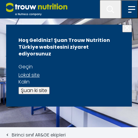
Hoş Geldiniz! Şuan Trouw Nutrition
Türkiye websitesini ziyaret
ediyorsunuz
Geçin
Lokal site
Kalın
Şuan ki site
Birinci sınıf AR&GE ekipleri