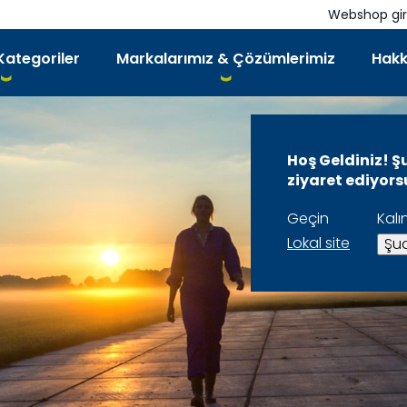
Webshop gir
Kategoriler
Markalarımız & Çözümlerimiz
Hakk
Hoş Geldiniz! Ş
ziyaret ediyor
Geçin
Kalı
Lokal site
Şua