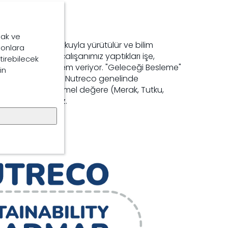
iz
mak ve
ğımız her şey tutkuyla yürütülür ve bilim
, onlara
.000'den fazla çalışanımız yaptıkları işe,
ştirebilecek
ları çevreye çok önem veriyor. "Geleceği Besleme"
in
e getirmek için, Nutreco genelinde
ımlanmış beş temel değere (Merak, Tutku,
rüstlük) bağlıyız.