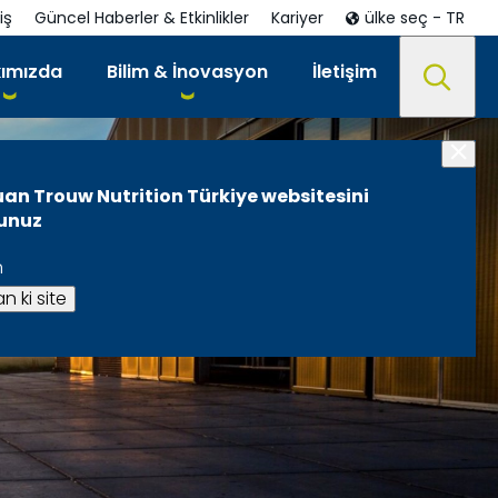
iş
Güncel Haberler & Etkinlikler
Kariyer
ülke seç - TR
ımızda
Bilim & İnovasyon
İletişim
uan Trouw Nutrition Türkiye websitesini
sunuz
n
n ki site