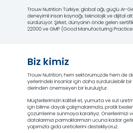
Trouw Nutrition Türkiye; global ağı, güçlü Ar-Ge y
deneyimli insan kaynağı, teknolojik ve dijital alt
sürdürüyor. Şirket, dünyanın önde gelen sertifi
22000 ve GMP (Good Manufacturing Practice) 
Biz kimiz
Trouw Nutrition, hem sektörümüzde hem de dü
yerlerindeki insanlar için daha sürdürülebilir b
derinden önemseyen bir kuruluştur.
Müşterilerimizin kaliteli et, yumurta ve süt üre
için bilime dayalı çalışmalarımızla, pratik besle
çözümlerine sunmaya kararlıyız. Önerilerimizi 
datalarımızı parmaklarımızın ucuna kadar getir
yapımızla gıda üreticilerini destekliyoruz.