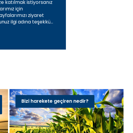
e katılmak istiyorsanız
arımız için
yfalarımızı ziyaret
Bizi harekete geçiren nedir?