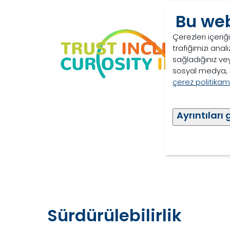
Bu web
Çerezleri içeriğ
trafiğimizi analiz
sağladığınız vey
sosyal medya, r
çerez politikamı
Ayrıntıları 
Sürdürülebilirlik