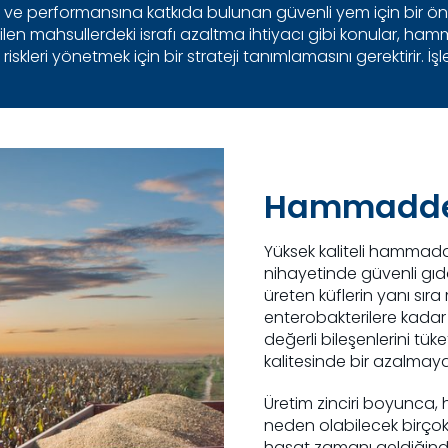
performansına katkıda bulunan güvenli yem için bir ön koşu
len mahsullerdeki israfı azaltma ihtiyacı gibi konular, ham
riskleri yönetmek için bir strateji tanımlamasını gerektirir. İş
Hammadde H
Yüksek kaliteli hammad
nihayetinde güvenli gıda
üreten küflerin yanı sır
enterobakterilere kadar 
değerli bileşenlerini tü
kalitesinde bir azalmaya
Üretim zinciri boyunca
neden olabilecek birçok 
hasat zamanı geldiğind