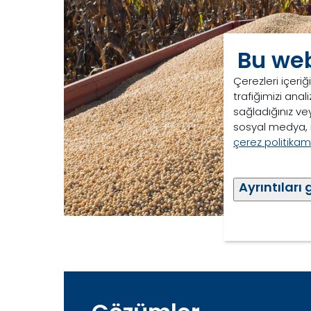
Bu web
Çerezleri içeriğ
trafiğimizi analiz
sağladığınız vey
sosyal medya, r
çerez politikamı
Ayrıntıları 