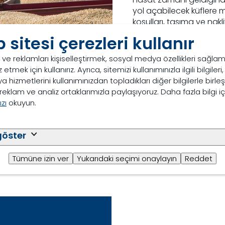
yol açabilecek küflere 
koşulları, taşıma ve nakli
tükettiği ve yem kalites
 sitesi çerezleri kullanır
Zorluklar, özellikle y
i ve reklamları kişiselleştirmek, sosyal medya özellikleri sağla
süreler boyunca sevk e
 etmek için kullanırız. Ayrıca, sitemizi kullanımınızla ilgili bilgileri
depolandığında ortaya çı
a hizmetlerini kullanımınızdan topladıkları diğer bilgilerle birle
malzemeler değişken sı
eklam ve analiz ortaklarımızla paylaşıyoruz. Daha fazla bilgi iç
tesislerinde kuş pisliği 
zı
okuyun.
etkilere maruz kalabilir.
Daha fazlası
göster
Tümüne izin ver
Yukarıdaki seçimi onaylayın
Reddet