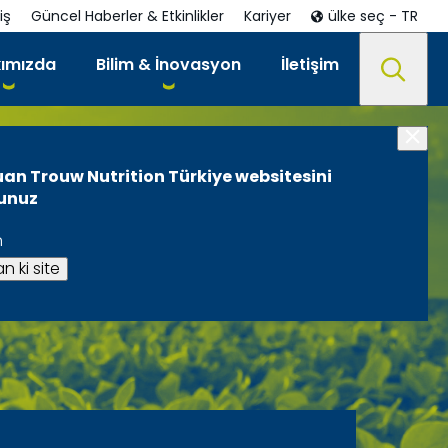
iş
Güncel Haberler & Etkinlikler
Kariyer
ülke seç - TR
ımızda
Bilim & İnovasyon
İletişim
uan Trouw Nutrition Türkiye websitesini
sunuz
n
n ki site