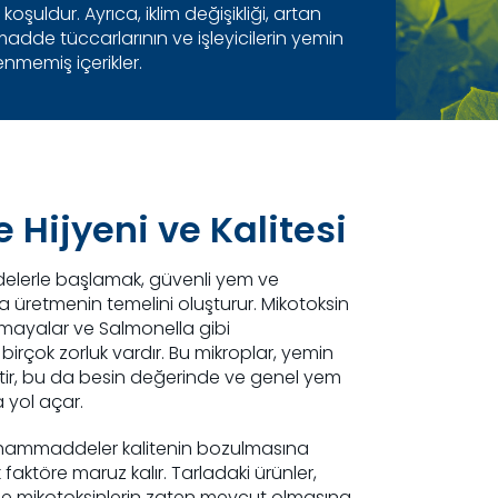
ldur. Ayrıca, iklim değişikliği, artan
madde tüccarlarının ve işleyicilerin yemin
lenmemiş içerikler.
ijyeni ve Kalitesi
delerle başlamak, güvenli yem ve
 üretmenin temelini oluşturur. Mikotoksin
a mayalar ve Salmonella gibi
birçok zorluk vardır. Bu mikroplar, yemin
ketir, bu da besin değerinde ve genel yem
 yol açar.
, hammaddeler kalitenin bozulmasına
faktöre maruz kalır. Tarladaki ürünler,
e mikotoksinlerin zaten mevcut olmasına