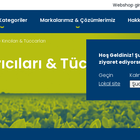
Webshop gir
Kategoriler
Markalarımız & Çözümlerimiz
Hakk
rıcıları & Tüccarları
Hoş Geldiniz! Ş
ıları & Tüccarları
ziyaret ediyor
Geçin
Kalı
Lokal site
Şua