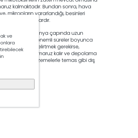
maruz kalmaktadır. Bundan sonra, hava
ye, mikropların yararlandığı, besinleri
ini düşürdüğü anlardır.
em hammaddeleri dünya çapında uzun
mak ve
dildiğinde veya önemli süreler boyunca
, onlara
kar. Birkaçını belirtmek gerekirse,
ştirebilecek
caklıklara, neme maruz kalır ve depolama
in
veya kirlenmiş malzemelerle temas gibi dış