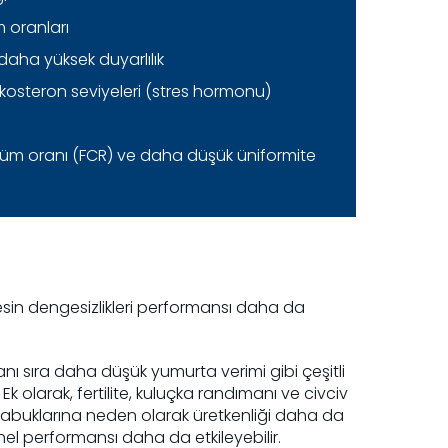
 oranları
 daha yüksek duyarlılık
kosteron seviyeleri (stres hormonu)
m oranı (FCR) ve daha düşük üniformite
esin dengesizlikleri performansı daha da
nı sıra daha düşük yumurta verimi gibi çeşitli
Ek olarak, fertilite, kuluçka randımanı ve civciv
rta kabuklarına neden olarak üretkenliği daha da
genel performansı daha da etkileyebilir.