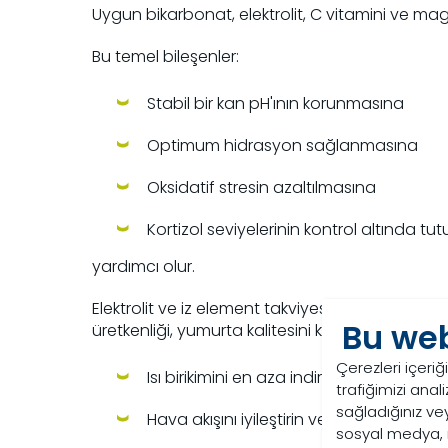
Uygun bikarbonat, elektrolit, C vitamini ve mag
Bu temel bileşenler:
Stabil bir kan pH'ının korunmasına
Optimum hidrasyon sağlanmasına
Oksidatif stresin azaltılmasına
Kortizol seviyelerinin kontrol altında tu
yardımcı olur.
Elektrolit ve iz element takviyesi, yalnızca yüks
Bu web
üretkenliği, yumurta kalitesini korumak ve ölüm
Çerezleri içeriğ
Isı birikimini en aza indirmek için kanat
trafiğimizi analiz
sağladığınız vey
Hava akışını iyileştirin ve saat başına ha
sosyal medya, r