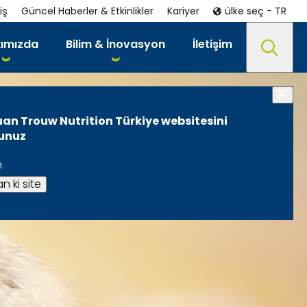
iş
Güncel Haberler & Etkinlikler
Kariyer
ülke seç - TR
ımızda
Bilim & İnovasyon
İletişim
uan Trouw Nutrition Türkiye websitesini
sunuz
n
n ki site