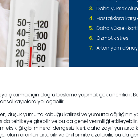
Daha yüksek ölüm
Hastalıklara karşı
Daha yüksek korti
Ozmotik stres
Artan yem dönüşü
düzeye çıkarmak için doğru besleme yapmak çok önemlidir. B
ansal kayıplara yol açabilir.
ri, düşük yumurta kabuğu kalitesi ve yumurta ağırlığının ya
tehlikeye girebilir ve bu da genel verimliliği etkileyebilir. 
siyum eksikliği gibi mineral dengesizlikleri, daha zayıf yumu
kçe, ölüm oranları artabilir ve üniformite azalabilir, bu da 