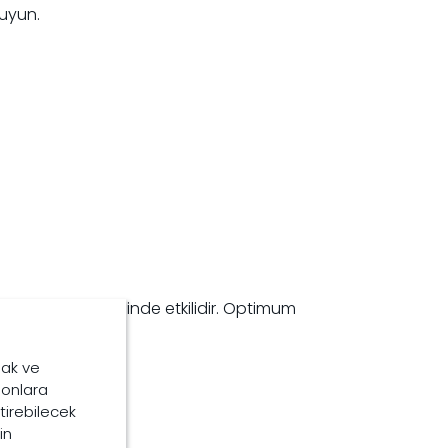
ruyun.
erle birleştirildiğinde etkilidir. Optimum
:
mak ve
, onlara
ştirebilecek
in