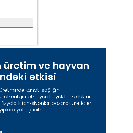
in üretim ve hayvan
indeki etkisi
üretiminde kanatlı sağlığını,
etkenliğini etkileyen büyük bir zorluktur.
 fizyolojik fonksiyonları bozarak üreticiler
ıplara yol açabilir.
ği