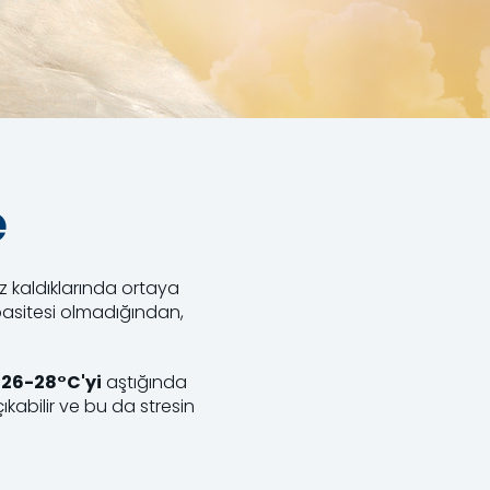
e
uz kaldıklarında ortaya
apasitesi olmadığından,
ı
26-28°C'yi
aştığında
çıkabilir ve bu da stresin