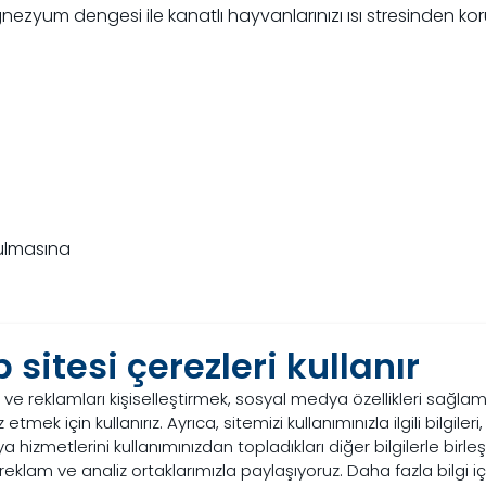
nezyum dengesi ile kanatlı hayvanlarınızı ısı stresinden ko
tulmasına
ek sıcaklıklara maruz kalmayı kontrol etmek için alınan önleml
 sitesi çerezleri kullanır
 oranını azaltmak için proaktif adımlar atmak çok önemlidir
i ve reklamları kişiselleştirmek, sosyal medya özellikleri sağla
lı hayvanlara daha fazla alan verin
 etmek için kullanırız. Ayrıca, sitemizi kullanımınızla ilgili bilgileri
a hizmetlerini kullanımınızdan topladıkları diğer bilgilerle birle
va değişimini arttırın
eklam ve analiz ortaklarımızla paylaşıyoruz. Daha fazla bilgi iç