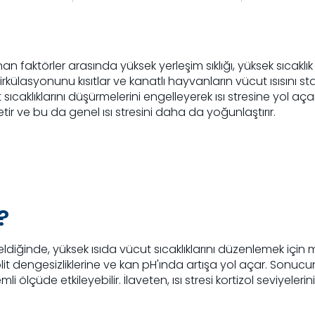
n faktörler arasında yüksek yerleşim sıklığı, yüksek sıcaklı
rkülasyonunu kısıtlar ve kanatlı hayvanların vücut ısısını stab
aklıklarını düşürmelerini engelleyerek ısı stresine yol açar
tir ve bu da genel ısı stresini daha da yoğunlaştırır.
?
eldiğinde, yüksek ısıda vücut sıcaklıklarını düzenlemek için
lit dengesizliklerine ve kan pH'ında artışa yol açar. Sonucu
 ölçüde etkileyebilir. İlaveten, ısı stresi kortizol seviyelerin