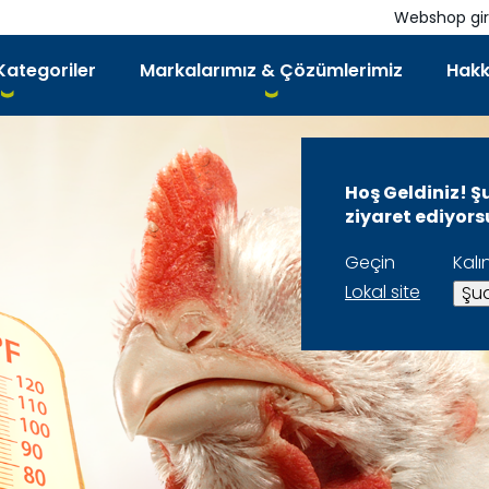
Webshop gir
Kategoriler
Markalarımız & Çözümlerimiz
Hakk
Hoş Geldiniz! Ş
ziyaret ediyor
Geçin
Kalı
Lokal site
Şua