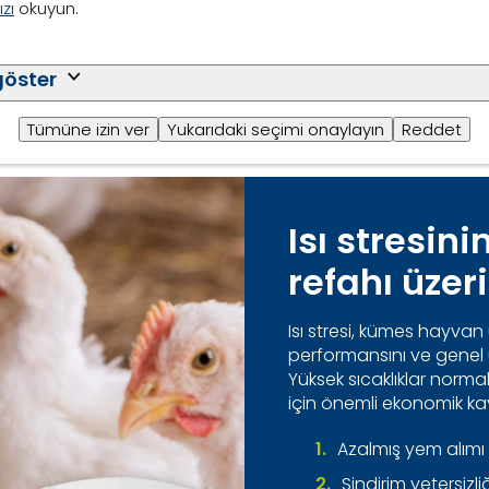
zı
okuyun.
nlemeye yardımcı olun
 serin zamanlarında yemleme yapın
göster
Tümüne izin ver
Yukarıdaki seçimi onaylayın
Reddet
Isı stresin
refahı üzer
Isı stresi, kümes hayvan 
performansını ve genel ür
Yüksek sıcaklıklar normal
için önemli ekonomik kay
Azalmış yem alımı
Sindirim yetersizli