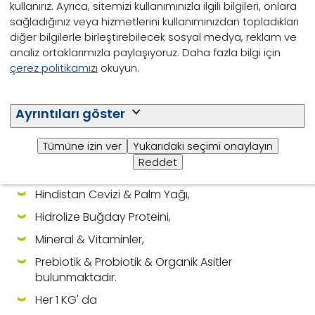
kullanırız. Ayrıca, sitemizi kullanımınızla ilgili bilgileri, onlara
Buzağı için harika tat ve çözünürlülük.
sağladığınız veya hizmetlerini kullanımınızdan topladıkları
Üst düzey buzağı yemi tüketimini destekleme
diğer bilgilerle birleştirebilecek sosyal medya, reklam ve
analiz ortaklarımızla paylaşıyoruz. Daha fazla bilgi için
çerez politikamızı
okuyun.
Özellikler
25 KG lık Kraft Torbalarda Satışa Sunulur.
Ayrıntıları göster
İçeriğinde;
Tümüne izin ver
Yukarıdaki seçimi onaylayın
%20 Yağsız Süt Tozu,
Reddet
Peynir Altı Suyu Tozu,
Hindistan Cevizi & Palm Yağı,
Hidrolize Buğday Proteini,
Mineral & Vitaminler,
Prebiotik & Probiotik & Organik Asitler
bulunmaktadır.
Her 1 KG' da