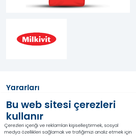
Yararları
LifeStart onaylı buzağı ikame ürünüdür.
Bu web sitesi çerezleri
%20 Yağsız süt tozu içerir.
kullanır
Sütten kesim öncesi yüksek canlı ağırlık kazancı.
Çerezleri içeriği ve reklamları kişiselleştirmek, sosyal
İlk laktasyonda 400 Lt. Daha fazla süt üretimi.
medya özellikleri sağlamak ve trafiğimizi analiz etmek için