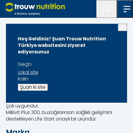
Program listeleyici
Hoş Geldiniz! Şuan Trouw Nutrition
Milkivit Plus 300
Türkiye websitesini ziyaret
ediyorsunuz
Geçin
Lokal site
Kalın
Milkivit Plus 300, buzağı yetiştirme konusunda en iyi
başarıyı elde etmek isteyen süt çiftçileri içindir. Milkivit
Şuan ki site
Plus 300 buzağılar tarafından kolayca sindirilebilir ve
150 grama kadar konsantrasyonu yükseltmek için
çok uygundur.
Milkivit Plus 300, buzağılarınızın sağlıklı gelişimini
destekleyen Life Start onaylı bir üründür.
Marka