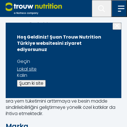
Program listeleyici
Hoş Geldiniz! Şuan Trouw Nutrition
Maxcare Beef
Türkiye websitesini ziyaret
ediyorsunuz
Geçin
Lokal site
Kalın
Besi sığırlarının hedeflenen günlük canlı ağırlık
kazancına ulaşması, yüksek performans, etkin rumen
Şuan ki site
performansı ve karlı bir üretim dönemi için ihtiyaç
duyduğu tüm vitamin, mineral, iz minerallerin yanı
sıra yem tüketimini arttırmaya ve besin madde
sindirilebilirliğini geliştirmeye yönelik özel katkılar da
ihtiva etmektedir.
Marka