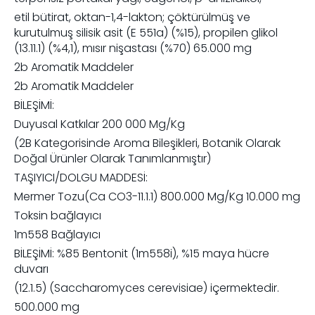
etil bütirat, oktan-1,4-lakton; çöktürülmüş ve
kurutulmuş silisik asit (E 551a) (%15), propilen glikol
(13.11.1) (%4,1), mısır nişastası (%70) 65.000 mg
2b Aromatik Maddeler
2b Aromatik Maddeler
BİLEŞİMİ:
Duyusal Katkılar 200 000 Mg/Kg
(2B Kategorisinde Aroma Bileşikleri, Botanik Olarak
Doğal Ürünler Olarak Tanımlanmıştır)
TAŞIYICI/DOLGU MADDESİ:
Mermer Tozu(Ca CO3-11.1.1) 800.000 Mg/Kg 10.000 mg
Toksin bağlayıcı
1m558 Bağlayıcı
BİLEŞİMİ: %85 Bentonit (1m558i), %15 maya hücre
duvarı
(12.1.5) (Saccharomyces cerevisiae) içermektedir.
500.000 mg