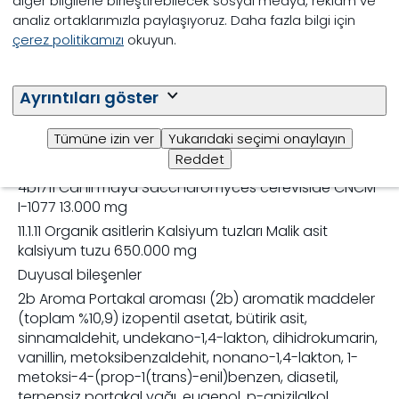
diğer bilgilerle birleştirebilecek sosyal medya, reklam ve
analiz ortaklarımızla paylaşıyoruz. Daha fazla bilgi için
3b801 Selenyum Sodyum Selenit 160 mg
çerez politikamızı
okuyun.
3b609 Çinko Çinko klorür hidroksit monohidrat 8.300
mg
3b409 Bakır Dibakır klorür hidroksit 5.000 mg
Ayrıntıları göster
3b607 Çinko Çinko glisin şelat 1.650 mg
Tümüne izin ver
Yukarıdaki seçimi onaylayın
3b506 Mangan Mangan glisin şelat 1.650 mg
Reddet
Sindirim sistemi düzenleyici
4b1711 Canlı maya Saccharomyces cerevisiae CNCM
I-1077 13.000 mg
11.1.11 Organik asitlerin Kalsiyum tuzları Malik asit
kalsiyum tuzu 650.000 mg
Duyusal bileşenler
2b Aroma Portakal aroması (2b) aromatik maddeler
(toplam %10,9) izopentil asetat, bütirik asit,
sinnamaldehit, undekano-1,4-lakton, dihidrokumarin,
vanillin, metoksibenzaldehit, nonano-1,4-lakton, 1-
metoksi-4-(prop-1(trans)-enil)benzen, diasetil,
terpensiz portakal yağı, eugenol, p-anizilalkol,