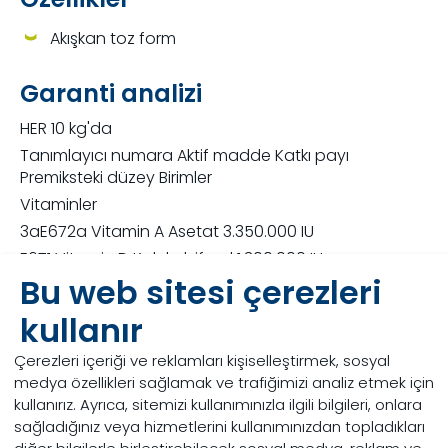
Akışkan toz form
Garanti analizi
HER 10 kg'da
Tanımlayıcı numara Aktif madde Katkı payı
Premiksteki düzey Birimler
Vitaminler
3aE672a Vitamin A Asetat 3.350.000 IU
E671 Vitamin D Kolekalsiferol 1.300.000 IU
Bu web sitesi çerezleri
3a700 Vitamin E α-tokoferol asetat 11.500 mg
3a880 Vitamin H2 Biyotin 650 mg
kullanır
İz elementler
Çerezleri içeriği ve reklamları kişiselleştirmek, sosyal
3b502 Mangan Mangan oksit 13.500 mg
medya özellikleri sağlamak ve trafiğimizi analiz etmek için
3b103 Demir Demir sülfat monohidrat 16.660 mg
kullanırız. Ayrıca, sitemizi kullanımınızla ilgili bilgileri, onlara
3b202 İyot Kalsiyum iyot 250 mg
sağladığınız veya hizmetlerini kullanımınızdan topladıkları
3b304 Kobalt Kobalt karbonat 170 mg